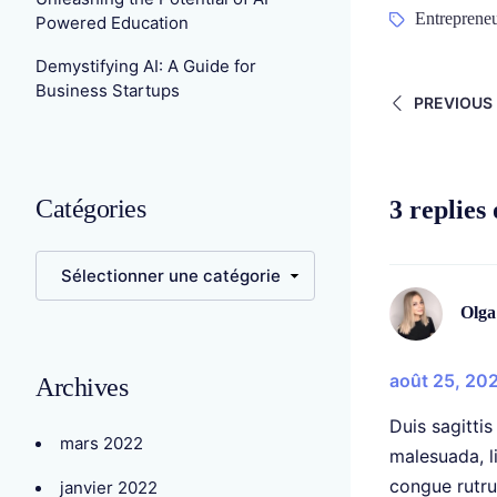
Entreprene
Powered Education
Demystifying AI: A Guide for
Business Startups
PREVIOUS
Catégories
3 replies
Olga
août 25, 20
Archives
Duis sagitti
mars 2022
malesuada, l
congue rutru
janvier 2022