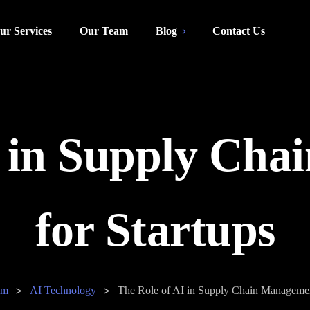
ur Services
Our Team
Blog
Contact Us
I in Supply Ch
for Startups
>
>
om
AI Technology
The Role of AI in Supply Chain Management