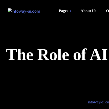
Pages
About Us
O
The Role of A
infoway-ai.c