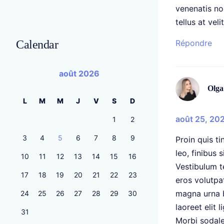
venenatis no
tellus at vel
Calendar
Répondre
août 2026
Olga
L
M
M
J
V
S
D
août 25, 20
1
2
3
4
5
6
7
8
9
Proin quis t
leo, finibus 
10
11
12
13
14
15
16
Vestibulum t
17
18
19
20
21
22
23
eros volutpa
magna urna b
24
25
26
27
28
29
30
laoreet elit
31
Morbi sodale