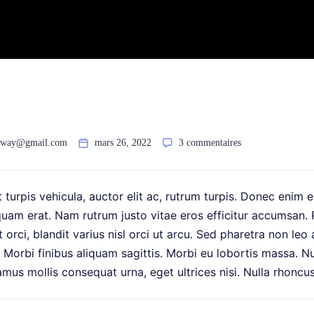
oway@gmail.com
mars 26, 2022
3 commentaires
turpis vehicula, auctor elit ac, rutrum turpis. Donec enim e
quam erat. Nam rutrum justo vitae eros efficitur accumsan. P
 orci, blandit varius nisl orci ut arcu. Sed pharetra non leo a
a. Morbi finibus aliquam sagittis. Morbi eu lobortis massa. Nun
vamus mollis consequat urna, eget ultrices nisi. Nulla rhoncus