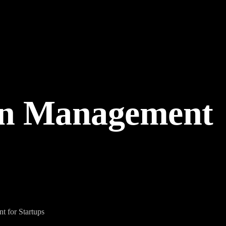
ain Management
 for Startups