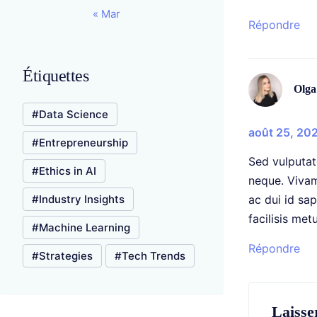
« Mar
Répondre
Étiquettes
Olga
Data Science
août 25, 20
Entrepreneurship
Sed vulputate
Ethics in AI
neque. Vivam
Industry Insights
ac dui id sap
facilisis met
Machine Learning
Répondre
Strategies
Tech Trends
Laisse