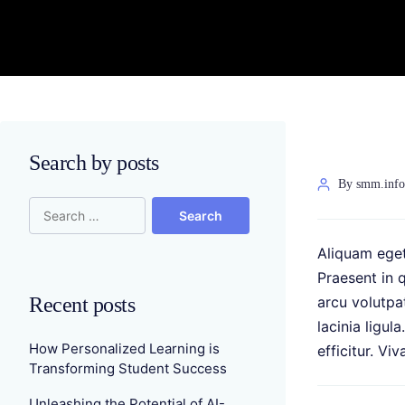
Search by posts
By smm.inf
Aliquam eget 
Praesent in 
Recent posts
arcu volutpat
lacinia ligul
How Personalized Learning is
efficitur. Vi
Transforming Student Success
Unleashing the Potential of AI-