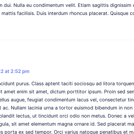
n dui. Nulla eu condimentum velit. Etiam sagittis dignissim
it mattis facilisis. Duis interdum rhoncus placerat. Quisque
22 at 2:52 pm
incidunt purus. Class aptent taciti sociosqu ad litora torque
sit amet enim sit amet, dictum porttitor ipsum. Proin sed sem
ellus augue, feugiat condimentum lacus vel, consectetur tinc
t ac. Nullam lacinia urna a tortor euismod bibendum in non 
landit lectus, ut tincidunt orci odio non metus. Donec a ve
 ligula, sit amet elementum magna ornare id. Sed placerat 
s porta ex sed tempor. Orci varius natoque penatibus et ma