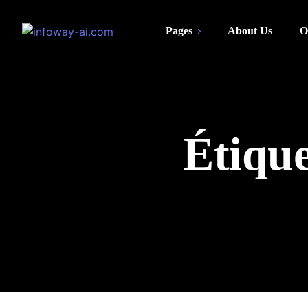
Pages
About Us
O
Étique