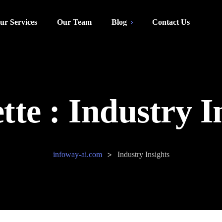
ur Services
Our Team
Blog
Contact Us
tte :
Industry I
>
infoway-ai.com
Industry Insights