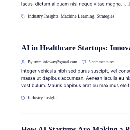
lacus, dictum aliquam nisl neque vitae magna. […
Industry Insights
Machine Learning
Strategies
,
,
AI in Healthcare Startups: Innov
By smm.infoway@gmail.com
3 commentaires
Integer vehicula nibh sed purus suscipit, vel con
massa ut dapibus accumsan. Aenean iaculis eu nisi 
vestibulum. Mauris dapibus erat eu maximus eleif
Industry Insights
How AI Startups Are Making a Po