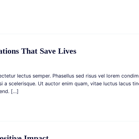
]
ations That Save Lives
sectetur lectus semper. Phasellus sed risus vel lorem condi
a scelerisque. Ut auctor enim quam, vitae luctus lacus tinci
end. […]
sitive Impact