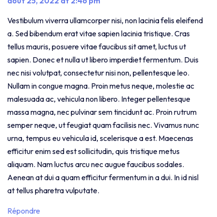
août 25, 2022 at 2:46 pm
Vestibulum viverra ullamcorper nisi, non lacinia felis eleifend
a. Sed bibendum erat vitae sapien lacinia tristique. Cras
tellus mauris, posuere vitae faucibus sit amet, luctus ut
sapien. Donec et nulla ut libero imperdiet fermentum. Duis
nec nisi volutpat, consectetur nisi non, pellentesque leo.
Nullam in congue magna. Proin metus neque, molestie ac
malesuada ac, vehicula non libero. Integer pellentesque
massa magna, nec pulvinar sem tincidunt ac. Proin rutrum
semper neque, ut feugiat quam facilisis nec. Vivamus nunc
urna, tempus eu vehicula id, scelerisque a est. Maecenas
efficitur enim sed est sollicitudin, quis tristique metus
aliquam. Nam luctus arcu nec augue faucibus sodales.
Aenean at dui a quam efficitur fermentum in a dui. In id nisl
at tellus pharetra vulputate.
Répondre