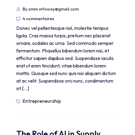
By smm.infoway@gmail.com
4 commentaires
Donec vel pellentesque nisl, molestie tempus
ligula. Cras massa turpis, pretium nec placerat
ornare, sodales ac urna. Sed commodo semper
fermentum. Phasellus bibendum lorem nisi, et
efficitur sapien dapibus sed. Suspendisse iaculis
erat ut enim tincidunt, vitae bibendum lorem
mattis. Quisque sed nunc quis nisi aliquam dictum
at ac velit. Suspendisse orci nunc, condimentum
sit […]
Entrepreneurship
The Role of AI in Supply