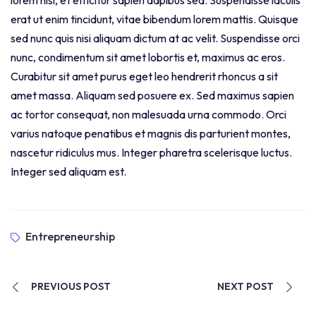
lorem nisi, et efficitur sapien dapibus sed. Suspendisse iaculis
erat ut enim tincidunt, vitae bibendum lorem mattis. Quisque
sed nunc quis nisi aliquam dictum at ac velit. Suspendisse orci
nunc, condimentum sit amet lobortis et, maximus ac eros.
Curabitur sit amet purus eget leo hendrerit rhoncus a sit
amet massa. Aliquam sed posuere ex. Sed maximus sapien
ac tortor consequat, non malesuada urna commodo. Orci
varius natoque penatibus et magnis dis parturient montes,
nascetur ridiculus mus. Integer pharetra scelerisque luctus.
Integer sed aliquam est.
Entrepreneurship
PREVIOUS POST
NEXT POST